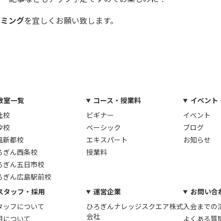
ラミング
を宜しくお願い致します。
教室一覧
コース・授業料
イベント
社校
ビギナー
イベント
汐校
ベーシック
ブログ
風新都校
エキスパート
お知らせ
ろぎん西条校
授業料
ろぎん五日市校
ろぎん広島駅前校
スタッフ・採用
運営企業
お問い合
タッフについて
ひろぎんナレッジスクエア株式
入会までの
会社
用について
よくある質