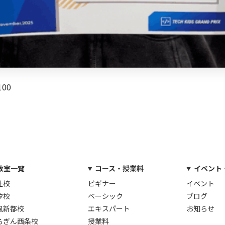
00
教室一覧
コース・授業料
イベント
社校
ビギナー
イベント
汐校
ベーシック
ブログ
風新都校
エキスパート
お知らせ
ろぎん西条校
授業料