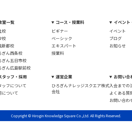
教室一覧
コース・授業料
イベント
社校
ビギナー
イベント
汐校
ベーシック
ブログ
風新都校
エキスパート
お知らせ
ろぎん西条校
授業料
ろぎん五日市校
ろぎん広島駅前校
スタッフ・採用
運営企業
お問い合
タッフについて
ひろぎんナレッジスクエア株式
入会までの
会社
用について
よくある質
お問い合わ
Copyright © Hirogin Knowledge Square Co.,Ltd. All Rights Reserved.