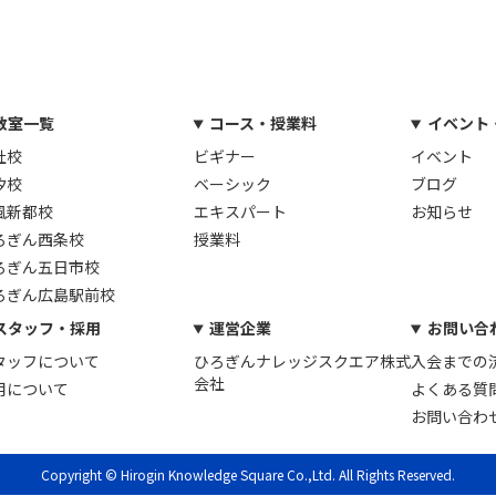
教室一覧
コース・授業料
イベント
社校
ビギナー
イベント
汐校
ベーシック
ブログ
風新都校
エキスパート
お知らせ
ろぎん西条校
授業料
ろぎん五日市校
ろぎん広島駅前校
スタッフ・採用
運営企業
お問い合
タッフについて
ひろぎんナレッジスクエア株式
入会までの
会社
用について
よくある質
お問い合わ
Copyright © Hirogin Knowledge Square Co.,Ltd. All Rights Reserved.