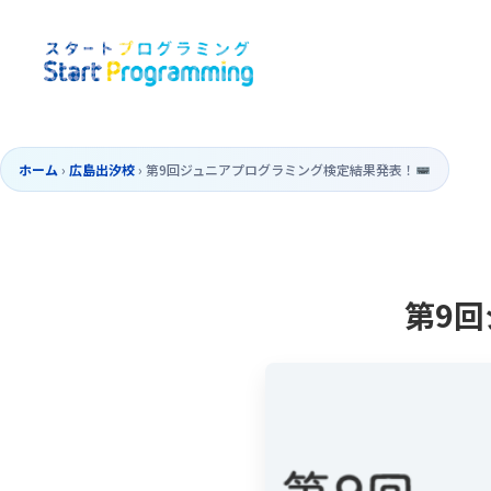
ホーム
›
広島出汐校
›
第9回ジュニアプログラミング検定結果発表！
第9