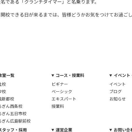
社名である「クランチタイマー」と名乗ります。
を開校できる日が来るまでは、皆様どうかお気をつけてお過ご
教室一覧
コース・授業料
イベント
社校
ビギナー
イベント
汐校
ベーシック
ブログ
風新都校
エキスパート
お知らせ
ろぎん西条校
授業料
ろぎん五日市校
ろぎん広島駅前校
スタッフ・採用
運営企業
お問い合