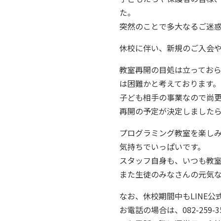
た。
突然のことで多大なるご迷
休校に伴い、新規のご入会
教室再開の目処は立ってお
は困難かと考えております。
子ども相手の事業なので尚
再開の予定が決定しました
プログラミング教室を楽し
気持ちでいっぱいです。
スタッフ自身も、いつも教
また生徒のみなさんの元気
なお、休校期間中もLINE公
お電話の場合は、082-259-