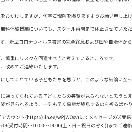
惑をおかけしますが、何卒ご理解を賜りますようお願い申し上
や無料体験授業についても、スクール再開まで休止させていただ
らず、新型コロナウィルス被害の完全終息および国や自治体か
更、慎重にリスクを回避すべきと考えているところです。
ら、改めてご連絡いたします。
みにしてくれている子どもたちを思うと、このような結論に至
室に通ってくれている子どもたちの笑顔が見られないと思うと非
な姿が見られるよう、一刻も早く事態が終息するのを祈るばか
式アカウント(
https://lin.ee/wPjWOsv
)にてメッセージの送受信
3539(受付時間…10:00〜19:00(土・日・祝日のぞく))までご